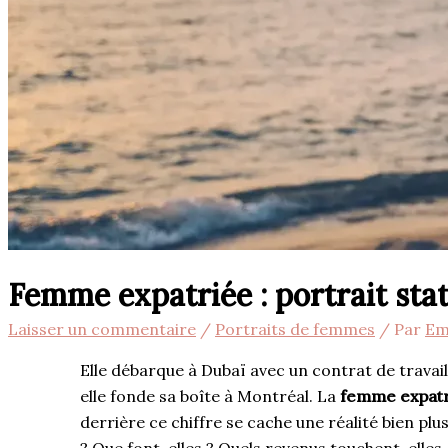
Femme expatriée : portrait stat
Laisser un commentaire
/
Portraits de femmes
/ Par
Em
Elle débarque à Dubaï avec un contrat de travail
elle fonde sa boîte à Montréal. La
femme expatr
derrière ce chiffre se cache une réalité bien plu
? Que font-elles ? Quels revenus touchent-elles, 