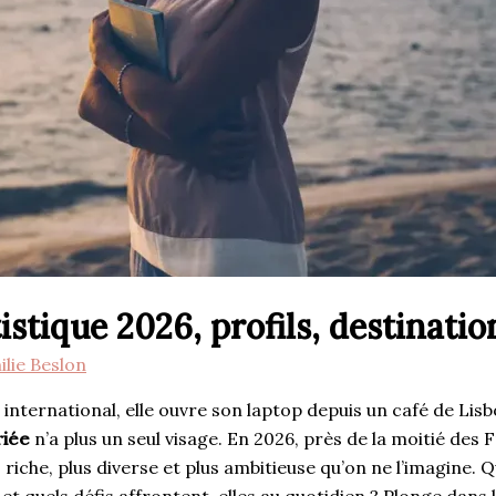
istique 2026, profils, destinatio
ilie Beslon
 international, elle ouvre son laptop depuis un café de Lis
iée
n’a plus un seul visage. En 2026, près de la moitié des 
s riche, plus diverse et plus ambitieuse qu’on ne l’imagine. 
et quels défis affrontent-elles au quotidien ? Plonge dans 