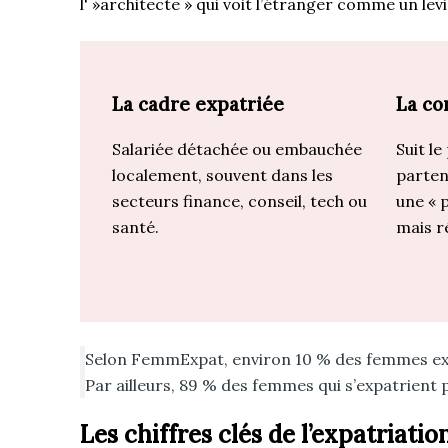
l' »architecte » qui voit l’étranger comme un lev
La cadre expatriée
La co
Salariée détachée ou embauchée
Suit l
localement, souvent dans les
parten
secteurs finance, conseil, tech ou
une « p
santé.
mais ré
Selon FemmExpat, environ 10 % des femmes expat
Par ailleurs, 89 % des femmes qui s’expatrient
Les chiffres clés de l’expatriati